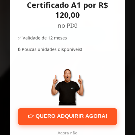
Segurança.
Certificado A1 por R$
120,00
Seu e-CNPJ ou e-CPF em até 10x sem juros!
no PIX!
COMPRAR AGORA
✅ Validade de 12 meses
🔒 Poucas unidades disponíveis!
👉 QUERO ADQUIRIR AGORA!
Agora não