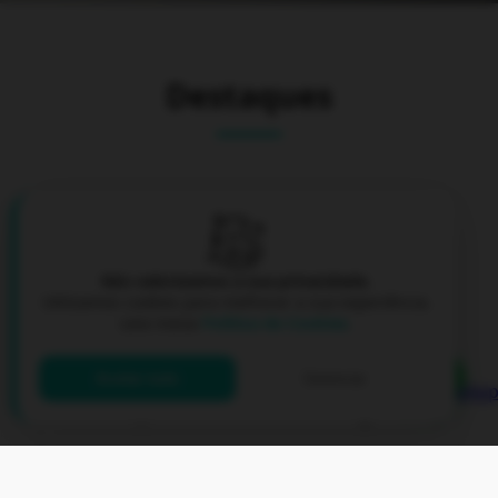
Destaques
Nós valorizamos a sua privacidade.
Utilizamos cookies para melhorar a sua experiência.
Leia nossa
Política de Cookies
.
Aceitar tudo
Gerenciar
e-CPF A1 (armazenamento no computador)
A partir de:
R$ 200,00